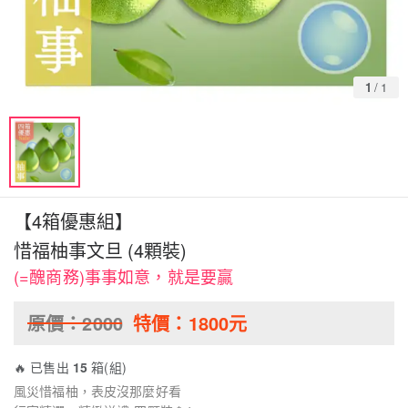
1
/
1
【4箱優惠組】
惜福柚事文旦 (4顆裝)
(=醜商務)事事如意，就是要贏
原價：
2000
特價：
1800
元
🔥 已售出
15
箱(組)
風災惜福柚，表皮沒那麼好看