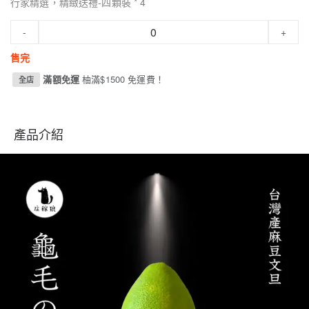
行家精選，精緻送禮-四顆裝 * 4
-
+
售完
滿額免運
柚滿$1500 免運費！
全店
產品介紹