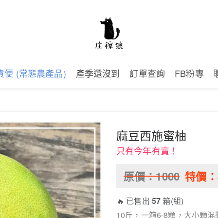
貨便 (常態農產品)
產季還沒到
訂單查詢
FB粉專
麻豆西施蜜柚
只有今年有賣！
原價：
1000
特價：
🔥 已售出
57
箱(組)
10斤，一箱6-8顆，大小顆