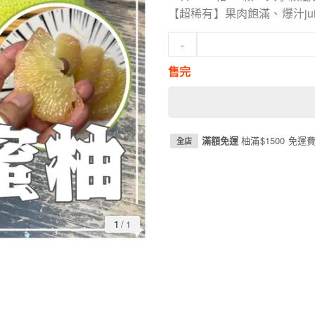
【超稀有】果肉飽滿、爆汁jui
-
售完
滿額免運
柚滿$1500 免運
全店
1
/
1