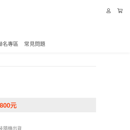
聯名專區
常見問題
800
元
混裝隨機出貨