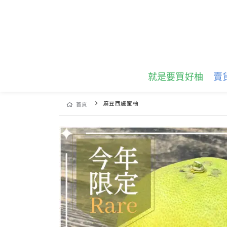
就是要買好柚
賣
麻豆西施蜜柚
首頁