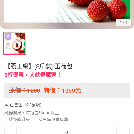
1
/
1
【霸王級】[3斤裝] 玉荷包
9折優惠，大就是厲害！
原價：
1200
特價：
1099
元
🔥 已售出
12
箱(組)
機器選果，每顆皆36mm以上
口感整體升級！！採黑貓冷藏運輸！
-
+