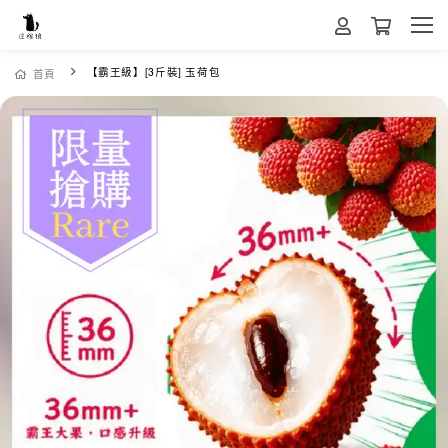
【霸王級】[3斤裝] 玉荷包
首頁