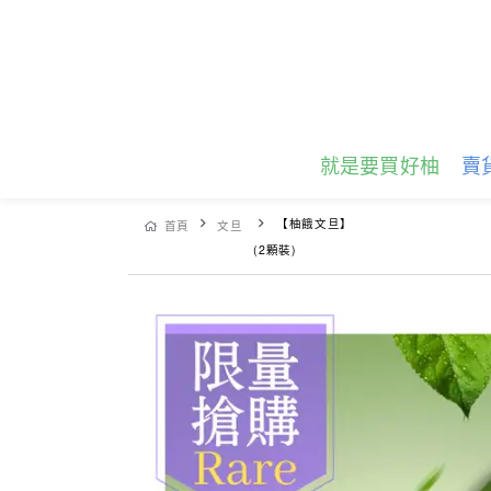
就是要買好柚
賣
【柚餓文旦】
首頁
文旦
(2顆裝)