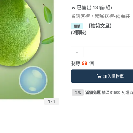
🔥 已售出
13
箱(組)
省錢有禮，精緻送禮-兩顆裝
【柚餓文旦】
預購
(2顆裝)
-
剩餘
99
個
加入購物車
滿額免運
柚滿$1500 免運
全店
1
/
1